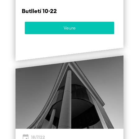
Butlletí 10·22
Veure
18/7/22