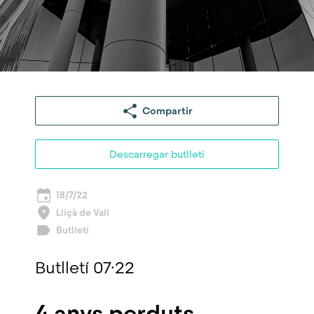
Compartir
Descarregar butlletí
18/7/22
Lliçà de Vall
Butlletí
Butlletí 07·22
4 anys perduts