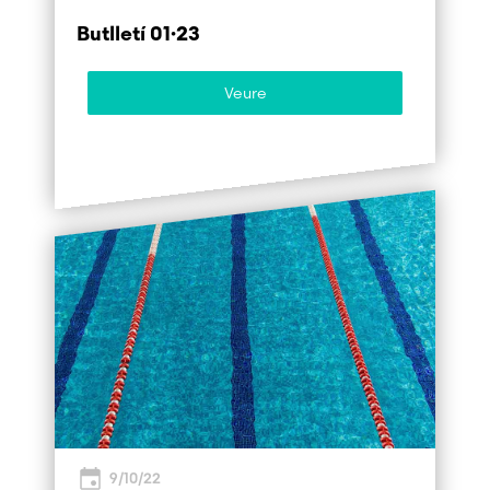
Butlletí 01·23
Veure
9/10/22