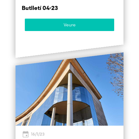
Butlletí 04·23
Veure
16/1/23