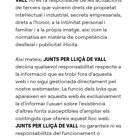
VALL
no es fa responsable de les actuacions
de tercers que vulnerin drets de propietat
intel·lectual i industrial, secrets empresarials,
drets a l'honor, a la intimitat personal i
familiar i a la pròpia imatge, així com la
normativa en matèria de competència
deslleial i publicitat il·lícita.
Així mateix,
JUNTS PER LLIÇÀ DE VALL
declina qualsevol responsabilitat respecte a
la informació que es trobi fora d'aquesta
web i no sigui gestionada directament pel
nostre webmaster. La funció dels links que
apareixen en aquesta web és exclusivament
la d'informar l'usuari sobre l'existència
d'altres fonts susceptibles d'ampliar els
continguts que ofereix aquest lloc web.
JUNTS PER LLIÇÀ DE VALL
no garanteix ni es
responsabilitza del funcionament o