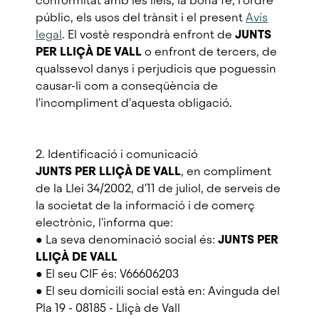
conformitat amb les lleis, la bona fe, l'ordre
públic, els usos del trànsit i el present
Avís
legal
. El vostè respondrà enfront de
JUNTS
PER LLIÇÀ DE VALL
o enfront de tercers, de
qualssevol danys i perjudicis que poguessin
causar-li com a conseqüència de
l'incompliment d'aquesta obligació.
2. Identificació i comunicació
JUNTS PER LLIÇÀ DE VALL
, en compliment
de la Llei 34/2002, d'11 de juliol, de serveis de
la societat de la informació i de comerç
electrònic, l'informa que:
● La seva denominació social és:
JUNTS PER
LLIÇÀ DE VALL
● El seu CIF és: V66606203
● El seu domicili social està en: Avinguda del
Pla 19 - 08185 - Lliçà de Vall